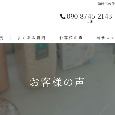
福岡市の薄毛な
090-8745-2143
共通
例
よくある質問
お客様の声
当サロ
エクステ
ヘアタトゥ
お客様の声
育毛
ボリューム
体験